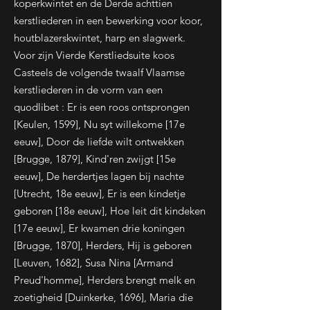
koperkwintet en de Derde achttien
kerstliederen in een bewerking voor koor,
houtblazerskwintet, harp en slagwerk.
Voor zijn Vierde Kerstliedsuite koos
Casteels de volgende twaalf Vlaamse
kerstliederen in de vorm van een
quodlibet : Er is een roos ontsprongen
[Keulen, 1599], Nu syt willekome [17e
eeuw], Door de liefde wilt ontwekken
[Brugge, 1879], Kind'ren zwijgt [15e
eeuw], De herdertjes lagen bij nachte
[Utrecht, 18e eeuw], Er is een kindetje
geboren [18e eeuw], Hoe leit dit kindeken
[17e eeuw], Er kwamen drie koningen
[Brugge, 1870], Herders, Hij is geboren
[Leuven, 1682], Susa Nina [Armand
Preud'homme], Herders brengt melk en
zoetigheid [Duinkerke, 1696], Maria die